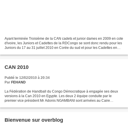
Ayant terminée Troisième de la CAN cadets et junior dames en 2009 en cote
d'ivoire, les Juniors et Cadettes de la RDCongo se sont donc rendu pour les
Juniors du 17 au 31 juillet 2010 en Corée du sud et pour les Cadettes en
République Dominicaine du 02...
CAN 2010
Publié le 12/02/2010 à 20:34
Par
FEHAND
La Fédération de Handball du Congo Démocratique à engagée ses deux
versions à la Can 2010 en Egypte. Les deux 2 équipe conduite par le
premier vice président Mr Adonis NGAMBANI sont arrivées au Caire
Capitale d'egypte le mardi 09 fevrier à 22 H 30 elle...
Bienvenue sur overblog