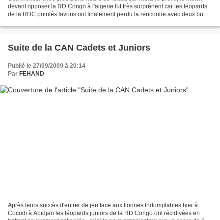
devant opposer la RD Congo à l'algerie fut très surprénent car les léopards
de la RDC pointés favoris ont finalement perdu la rencontre avec deux buts
de difference soit 21 - 23....
Suite de la CAN Cadets et Juniors
Publié le 27/09/2009 à 20:14
Par
FEHAND
Après leurs succès d'entrer de jeu face aux lionnes Indomptables hier à
Cocodi à Abidjan les léopards juniors de la RD Congo ont récidivées en