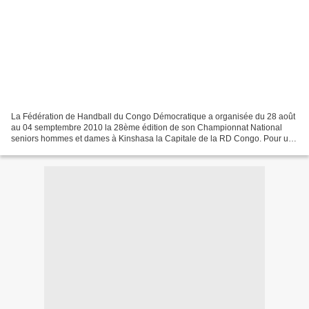
La Fédération de Handball du Congo Démocratique a organisée du 28 août
au 04 semptembre 2010 la 28ème édition de son Championnat National
seniors hommes et dames à Kinshasa la Capitale de la RD Congo. Pour une
fois, il y a eu 21 clubs représentant les...