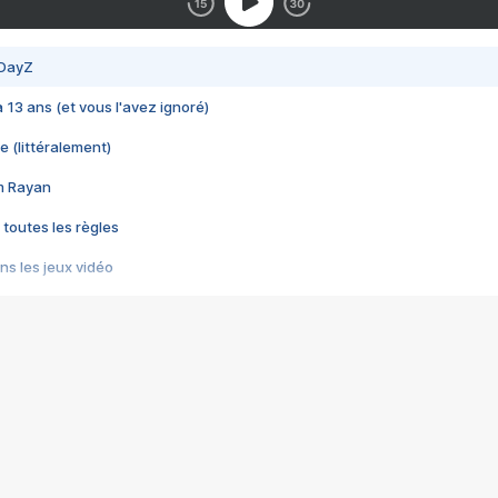
 DayZ
 a 13 ans (et vous l'avez ignoré)
e (littéralement)
im Rayan
 toutes les règles
s les jeux vidéo
us choquant de Rockstar ? - Le scandale BULLY
e plus moche de Steam
du RÊVE tourne au CAUCHEMAR
pendant 8 heures
it… à tort