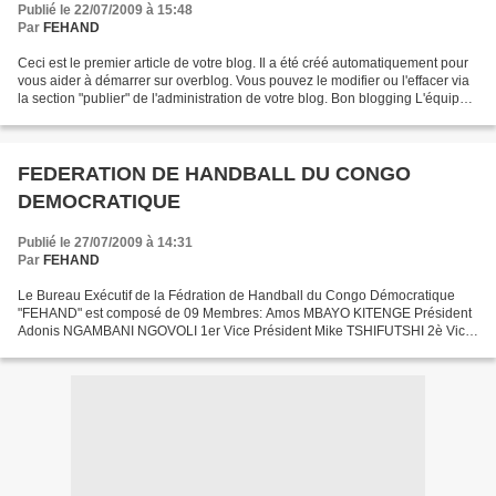
Publié le 22/07/2009 à 15:48
Par
FEHAND
Ceci est le premier article de votre blog. Il a été créé automatiquement pour
vous aider à démarrer sur overblog. Vous pouvez le modifier ou l'effacer via
la section "publier" de l'administration de votre blog. Bon blogging L'équipe
d'overblog PS : pour...
FEDERATION DE HANDBALL DU CONGO
DEMOCRATIQUE
Publié le 27/07/2009 à 14:31
Par
FEHAND
Le Bureau Exécutif de la Fédration de Handball du Congo Démocratique
"FEHAND" est composé de 09 Membres: Amos MBAYO KITENGE Président
Adonis NGAMBANI NGOVOLI 1er Vice Président Mike TSHIFUTSHI 2è Vice
Présidente Firmin NGBONGBO 3è Vice Président Sapu...