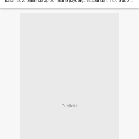
battant severement cet après - midi le pays organisateur sur un score de 26 -
16 à la mi - temps les congolaises...
Publicité