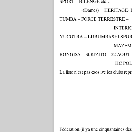
SPORT – BILENGE etc…
-(Dames) HERITAGE- HERIT
TUMBA – FORCE TERRESTRE –
INTERKIN - St ELOI –
YUCOTRA – LUBUMBASHI SPOR
MAZEMBE – 31Eme - C
BONGISA – St KIZITO – 22 AOUT 
HC POLIC
La liste n’est pas exos ive les clubs rep
Fédération.(il ya une cinquantaines de