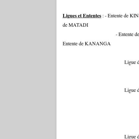
Ligues et Ententes
: - Ente
de MATADI
- Entente
Entente de KANANGA
Ligue du Kasaï Orient
Entente 
Ligue du BANDUNDU
Entente
Entente
Entent
Ligue du KATANGA