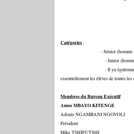
Entente
Entente
Entente
Catégories
:
- Sénior (homme et d
- Junior (homme et 
- Il ya égalemant une Ligue
essentiellement les élèves de toutes les 
Membres du Bureau Exécutif
Amos MBAYO 
Adonis NGAMBA
Président
Mike TSHI