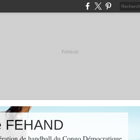
Publicité
de FEHAND
fédération de handball du Congo Démocratique