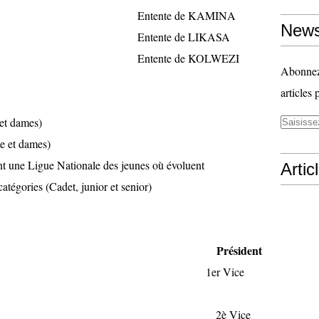
 de KAMINA
News
 de LIKASA
 de KOLWEZI
Abonnez-
articles 
ames)
dames)
 Nationale des jeunes où évoluent
Artic
catégories (Cadet, junior et senior)
KITENGE Président
NI NGOVOLI 1er Vice
FUTSHI 2è Vice