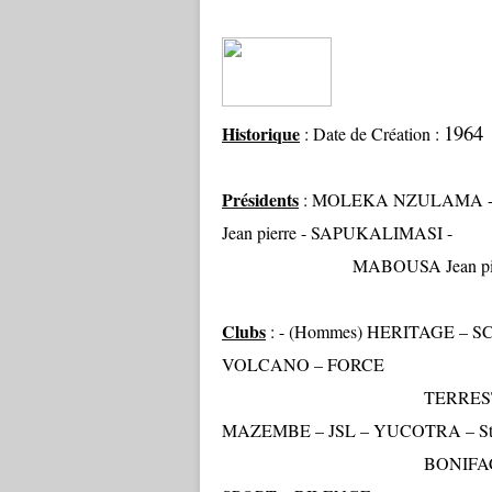
1964
Historique
: Date de Création :
A
Présidents
: MOLEKA NZULAMA -
Jean pierre - SAPUKALIMASI -
MABOUSA Jean pierre -
Clubs
: - (Hommes) HERITAGE – 
VOLCANO – FORCE
TERRESTRE – RUWE – 
MAZEMBE – JSL – YUCOTRA – S
BONIFACE – LUPOPO 