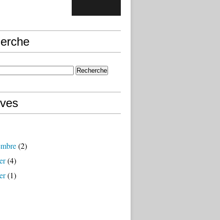
erche
ives
embre
(2)
er
(4)
er
(1)