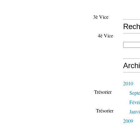
BONGBO 3è Vice
Rech
IMASI 4è Vice
LO BOBONGELE
Arch
y NTANGA
2010
KENDI Trésorier
Sept
Févri
AKILA Trésorier
Janvi
2009
 BALIBWA