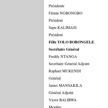
Présidente
Firmin NG
Président
Sapu KAL
Président
Félix YO
Secrétaire Général
Fredd
Secrétaire Général Adjoint
Raphael MU
Général
James MANS
Général Adjoint
Victor
Membre