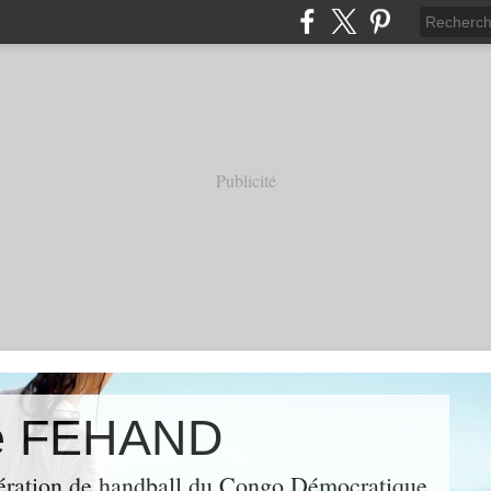
Publicité
de FEHAND
fédération de handball du Congo Démocratique