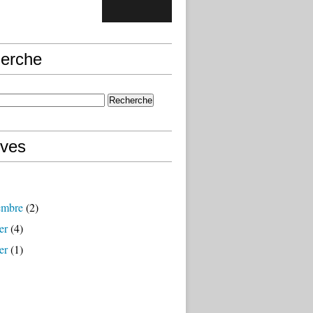
erche
ives
embre
(2)
er
(4)
er
(1)