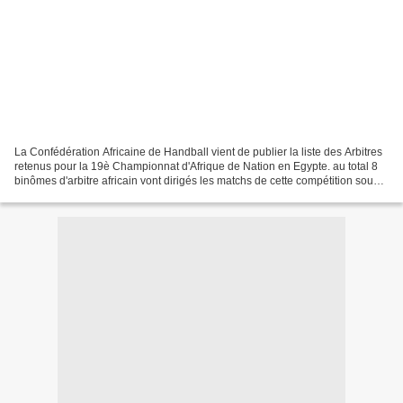
La Confédération Africaine de Handball vient de publier la liste des Arbitres
retenus pour la 19è Championnat d'Afrique de Nation en Egypte. au total 8
binômes d'arbitre africain vont dirigés les matchs de cette compétition sous
la direction de Mr michel...