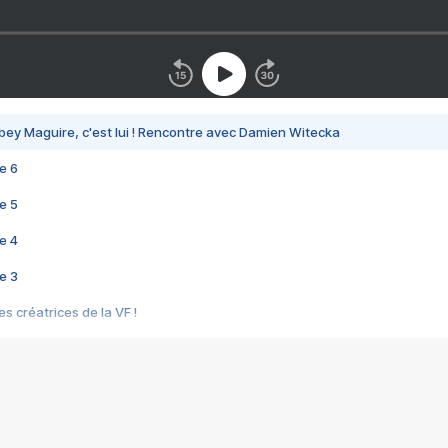
bey Maguire, c'est lui ! Rencontre avec Damien Witecka
e 6
e 5
e 4
e 3
s créatrices de la VF !
e 2
e 1
e Mektoub My Love arrive enfin ! Rencontre avec Shaïn Boumedine et Sal