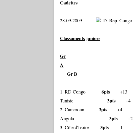
Cadettes
28-09-2009
D. Rep. Congo
Classaments juniors
Gr
A
Gr B
6pts
1. RD Congo
+
3pts
Tunisie
+4 
3pts
2. Cameroun
+
3pts
Angola
+2
3pts
3. Côte d'Ivoire
-