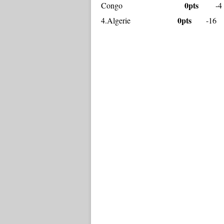
0pts
Congo
-4
0pts
4.Algerie
-16