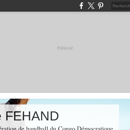
Publicité
de FEHAND
fédération de handball du Congo Démocratique