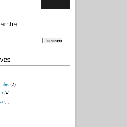
erche
ives
embre
(2)
er
(4)
er
(1)