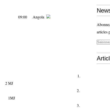
News
09:00
Angola
Abonnez-
articles 
Artic
13 1.
2 MJ
4 2.
 1MJ
1 3.